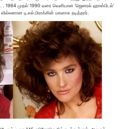
னார்ட் . 1984 முதல் 1990 வரை வெளியான ‘ஜெனரல் ஹாஸ்பிடல்’
் வில்லனான டி.எல்.பிராக்கின் மகளாக நடித்தார்.