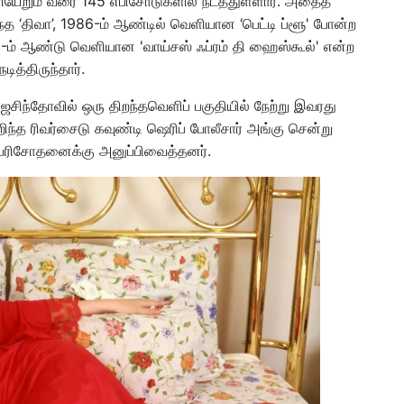
ியேறும் வரை 145 எபிசோடுகளில் நடத்துள்ளார். அதைத்
்த ‘திவா’, 1986-ம் ஆண்டில் வெளியான ‘பெட்டி ப்ளூ' போன்ற
02-ம் ஆண்டு வெளியான 'வாய்சஸ் ஃப்ரம் தி ஹைஸ்கூல்' என்ற
த்திருந்தார்.
சிந்தோவில் ஒரு திறந்தவெளிப் பகுதியில் நேற்று இவரது
ிந்த ரிவர்சைடு கவுண்டி ஷெரிப் போலீசார் அங்கு சென்று
ேத பரிசோதனைக்கு அனுப்பிவைத்தனர்.