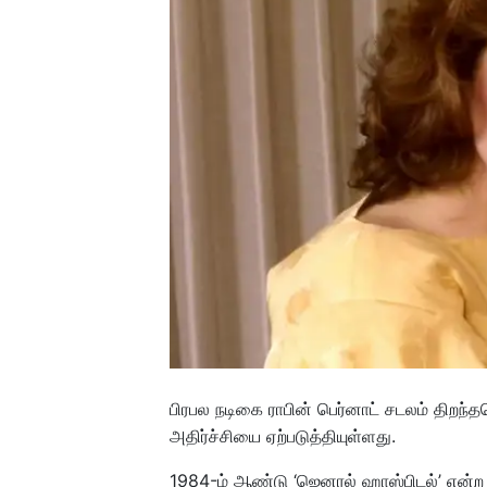
பிரபல நடிகை ராபின் பெர்னாட் சடலம் திறந்
அதிர்ச்சியை ஏற்படுத்தியுள்ளது.
1984-ம் ஆண்டு ‘ஜெனரல் ஹாஸ்பிடல்’ என்ற 