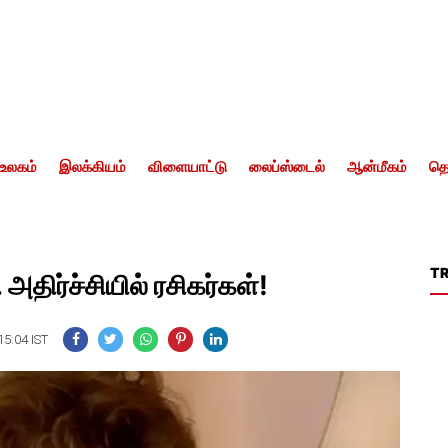
உலகம்
இலக்கியம்
விளையாட்டு
லைப்ஸ்டைல்
ஆன்மீகம்
தொ
T
அதிர்ச்சியில் ரசிகர்கள்!
15:04 IST