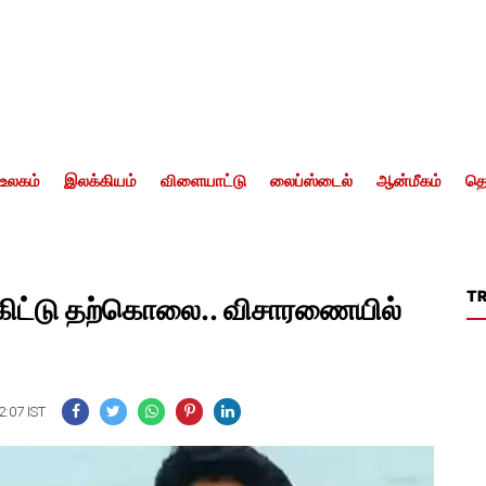
உலகம்
இலக்கியம்
விளையாட்டு
லைப்ஸ்டைல்
ஆன்மீகம்
தொ
T
க்கிட்டு தற்கொலை.. விசாரணையில்
2:07 IST