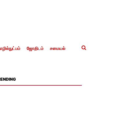
ழில்நுட்பம்
ஜோதிடம்
சமையல்
RENDING