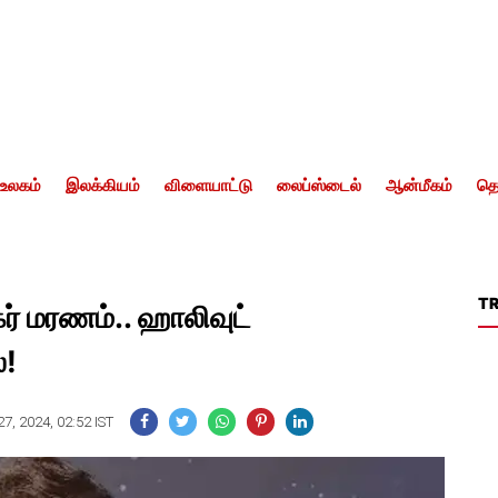
உலகம்
இலக்கியம்
விளையாட்டு
லைப்ஸ்டைல்
ஆன்மீகம்
தொ
T
கர் மரணம்.. ஹாலிவுட்
்!
7, 2024, 02:52 IST