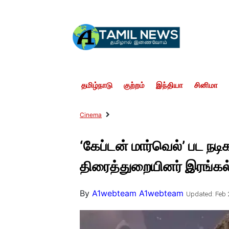
தமிழ்நாடு
குற்றம்
இந்தியா
சினிமா
Cinema
‘கேப்டன் மார்வெல்’ பட நடி
திரைத்துறையினர் இரங்கல
By
A1webteam A1webteam
Updated: Feb 2