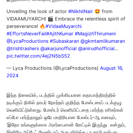
Unveiling the look of actor
#NikhilNair
🤩 from
VIDAAMUYARCHI 🎬 Embrace the relentless spirit of
perseverance! 🔥
#VidaaMuyarchi
#EffortsNeverFail
#AjithKumar
#MagizhThirumeni
@LycaProductions
#Subaskaran
@gkmtamilkumaran
@trishtrashers
@akarjunofficial
@anirudhofficial
…
pic.twitter.com/4ej2N5bS52
— Lyca Productions (@LycaProductions)
August 16,
2024
இந்த நிலையில், படத்தில் முக்கியமான கதாபாத்திரத்தில்
நடிக்கும் நிகில் நாயர் தோற்றம் குறித்த போஸ்டரைப் படக்குழு
வெளியிட்டுள்ளது. போஸ்டர் வெளியிட்டதை பார்த்த ரசிகர்கள்
எப்போ பார்த்தாலும் ஒரே மாதிரியான போஸ்டர்-ஆ எனவும்,
‘இதோ உங்களுக்காக அசர்பைசான் ரோட்டில் இருந்து என்றும்,
இனிமே அப்டேட் வேண்டாம் ஆள விடுங்க டா சாமி என்பது