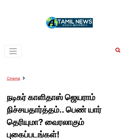
Cinema
நடிகர் காளிதாஸ் ஜெயராம்
நிச்சயதார்த்தம்.. பெண் யார்
தெரியுமா? வைரலாகும்
புகைப்படங்கள்!