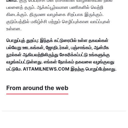
மீனம்:
குரு பெயர்ச்சி மீன ராசிகளின் வாழ்க்கையில் நல்ல
பலனைத் தரும். ஆக்கப்பூர்வமான பணிகளில் வெற்றி
கிடைக்கும். திருமண வாழக்கை சிறப்பாக இருக்கும்.
குடும்பத்தில் மகிழ்ச்சி மற்றும் செழிப்புக்கான வாய்ப்புகள்
உள்ளன.
பொறுப்புத் துறப்பு: இந்தக் கட்டுரையில் உள்ள தகவல்கள்
பல்வேறு ஊடகங்கள், ஜோதிடர்கள், பஞ்சாங்கம், ஆன்மீக
நூல்கள் ஆகியவற்றிலிருந்து சேகரிக்கப்பட்டு உங்களுக்கு
வழங்கப்பட்டுள்ளது. எங்கள் நோக்கம் தகவலை வழங்குவது
மட்டுமே. A1TAMILNEWS.COM இதற்கு பொறுப்பேற்காது.
From around the web