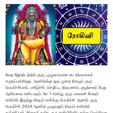
வேத ஜோதிடத்தில் குரு, முழுமையான சுப கிரகமாகக்
கருதப்படுகிறது. ஆண்டுக்கு ஒரு முறை நிகழும் குரு
பெயர்ச்சியால், மகிழ்ச்சி, செழிப்பு, திருமணம், குழந்தைப் பேறு
ஆகியவை உண்டாகும். மே 1 அன்று, குரு பகவான் மேஷம்
ராசியில் இருந்து ரிஷபம் ராசிக்கு பெயர்ச்சி ஆனார். குரு
பெயர்ச்சி 2024 ஆண்டு முழுவதும் ரிஷபம் ராசியில்
சஞ்சரிப்பார். இதைத் தவிர, குரு ராசியிலேயே உள்ள வெவ்வேறு