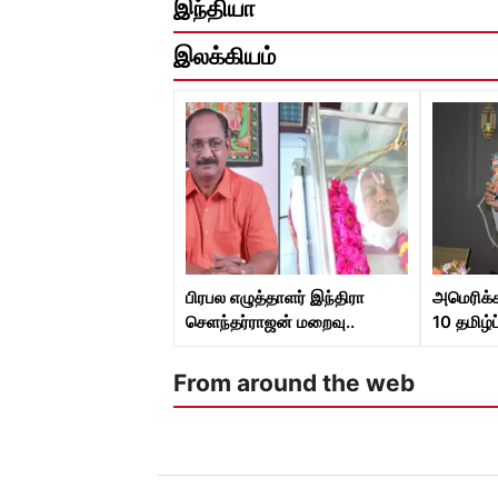
இந்தியா
இலக்கியம்
பிரபல எழுத்தாளர் இந்திரா
அமெரிக்
செளந்தர்ராஜன் மறைவு..
10 தமிழ்
முதல்வர் மு.க.ஸ்டாலின்
நூல்கள் 
இரங்கல்!
From around the web