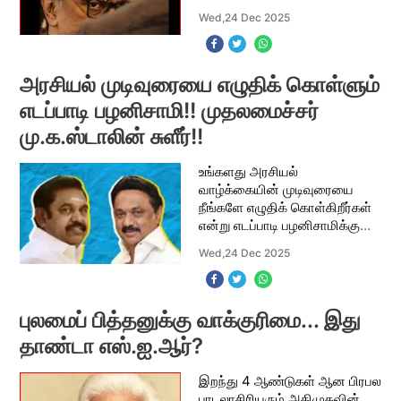
நடத்தும் கேள்வி பதில்
Wed,24 Dec 2025
நிகழ்ச்சியில் பங்கேற்கிறார்.
நடிகர் விஜய்க்கு ஜென் Z
தலைமுறையினரின் ஆதரவு
அரசியல் முடிவுரையை எழுதிக் கொள்ளும்
எடப்பாடி பழனிசாமி!! முதலமைச்சர்
மு.க.ஸ்டாலின் சுளீர்!!
உங்களது அரசியல்
வாழ்க்கையின் முடிவுரையை
நீங்களே எழுதிக் கொள்கிறீர்கள்
என்று எடப்பாடி பழனிசாமிக்கு
முதலமைச்சர் மு.க.ஸ்டாலின்
Wed,24 Dec 2025
பதிலடி கொடுத்துள்ளார்.
மகாத்மா காந்தி திட்டத்தை மூடி
விட்டு புதிய திட்டம் அ
புலமைப் பித்தனுக்கு வாக்குரிமை... இது
தாண்டா எஸ்.ஐ.ஆர்?
இறந்து 4 ஆண்டுகள் ஆன பிரபல
பாடலாசிரியரும் அதிமுகவின்