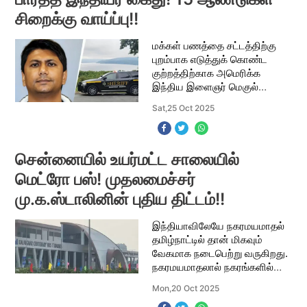
சிறைக்கு வாய்ப்பு!!
மக்கள் பணத்தை சட்டத்திற்கு
புறம்பாக எடுத்துக் கொண்ட
குற்றத்திற்காக அமெரிக்க
இந்திய இளைஞர் மெகுல்
கோஸ்வாமி கைது
Sat,25 Oct 2025
செய்யப்பட்டுள்ளார். இவருக்கு 15
ஆண்டுகள் சிறை தண்டனை
கிடைக்கும் என்று கூறப்படுகிறது.
நிய
சென்னையில் உயர்மட்ட சாலையில்
மெட்ரோ பஸ்! முதலமைச்சர்
மு.க.ஸ்டாலினின் புதிய திட்டம்!!
இந்தியாவிலேயே நகரமயமாதல்
தமிழ்நாட்டில் தான் மிகவும்
வேகமாக நடைபெற்று வருகிறது.
நகரமயமாதலால் நகரங்களில்
போக்குவரத்து நெரிசல்
Mon,20 Oct 2025
அதிகரித்துக் கொண்டே