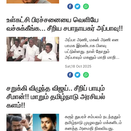
புலனாய்வுக் குழு விசாரணை,
உச்சநீதிமன்ற ஆணைப்படி சி.பி.ஐ
உள்கட்சி பிரச்சனையை வெளியே
வச்சுக்கீங்க... சீறிய சபாநாயகர் அப்பாவு!!
அப்பா அணி, மகன் அணி என
பாமக இரண்டாக பிளவு
பட்டுள்ளது. நாள் தோறும்
அப்பாவும் மகனும் மாறி மாறி
குற்றச்சாட்டுகளை அடுக்கி
Sat,18 Oct 2025
வருகின்றனர்.
மருத்துவமனையில்
டாக்டர்.ராமதாஸ்
அனுமதிக்கப்பட்ட போது
சறுக்கி விழுந்த விஜய்.. சீறிப் பாயும்
ஐசியூவில் இருந்
சீமான்!! மாறும் தமிழ்நாடு அரசியல்
களம்!!
கரூர் துயரச் சம்பவம் நடந்ததும்
தமிழ்நாடு முழுவதும் மக்களிடம்
கனத்த அமைதி நிலவியது.