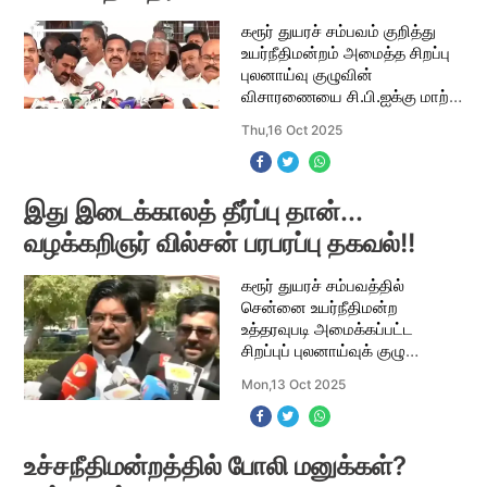
கரூர் துயரச் சம்பவம் குறித்து
உயர்நீதிமன்றம் அமைத்த சிறப்பு
புலனாய்வு குழுவின்
விசாரணையை சி.பி.ஐக்கு மாற்றி
இடைக்கால உத்தரவு
Thu,16 Oct 2025
பிறப்பித்துள்ளது உச்சநீதிமன்றம்.
இந்நிலையில் நேற்று சட்டமன்றக்
கூட்டத்தொடர
இது இடைக்காலத் தீர்ப்பு தான்...
வழக்கறிஞர் வில்சன் பரபரப்பு தகவல்!!
கரூர் துயரச் சம்பவத்தில்
சென்னை உயர்நீதிமன்ற
உத்தரவுபடி அமைக்கப்பட்ட
சிறப்புப் புலனாய்வுக் குழு
விசாரணையை சிபிஐ க்கு
Mon,13 Oct 2025
மாற்றும் வகையில்
உச்சநீதிமன்றம்
தீர்ப்பளித்துள்ளது. இது
தவெகவினரிடையே மகிழ்ச்சியை
உச்சநீதிமன்றத்தில் போலி மனுக்கள்?