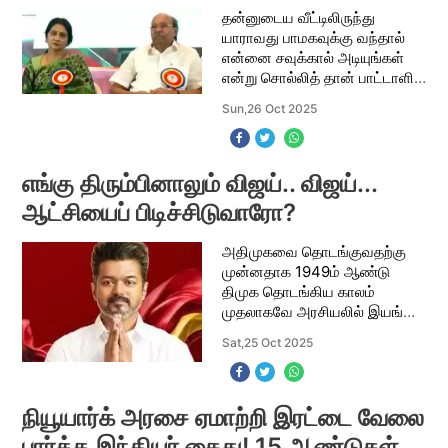
தன்னுடைய வீட்டிலிருந்து
யாராவது பாமகவுக்கு வந்தால்
என்னை சவுக்கால் அடியுங்கள்
என்று சொல்லித் தான் பாட்டாளி
மக்கள் கட்சியைத் தொடங்கினார்
Sun,26 Oct 2025
டாக்டர் ராமதாஸ்/ வன்னியர்
சங்கங்களை ஒருங்கிணைத்து,
கடந்த 1989ம்
எங்கு திரும்பினாலும் விஜய்.. விஜய்...
ஆட்சியைப் பிடிச்சிடுவாரோ?
அதிமுகவை தொடங்குவதற்கு
முன்னதாக 1949ம் ஆண்டு
திமுக தொடங்கிய காலம்
முதலாகவே அரசியலில் இயங்கி
வந்தவர் எம்.ஜி.ஆர். ஆட்சியில்
Sat,25 Oct 2025
இருந்த திமுக அரசு மீதும் திமுக
கட்சித் தலைவர் மீது குற்றம்
சுமத்தி 1972ம் ஆண்
நியூயார்க் அரசை ஏமாற்றி இரட்டை வேலை
பார்த்த இந்தியர் கைது! 15 ஆண்டுகள்