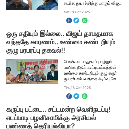
நடந்த துயரத்திற்கு யாரும் விஜய்
மீது கை நீட்டவில்லை. மாறாக,
Sat,18 Oct 2025
விஜய் மீது ஒரு அனுதாபமே
ஏற்பட்டது. புதுசா அரசியலுக்கு
வர
ஒரு சதியும் இல்லை.. விஜய் தாமதமாக
வந்ததே காரணம்.. உண்மை கண்டறியும்
குழு பரபரப்பு தகவல்!!
பெண்கள் பாதுகாப்பு மற்றும்
பாலின நீதிக் கூட்டியக்கத்தின்
உண்மை கண்டறியும் குழு கருர்
துயரச் சம்பவத்தை ஆய்வு செய்த
பின்னர் செய்தியாளர்களை
Thu,16 Oct 2025
சந்தித்தனர். உண்மை அறியும்
குழு அறிக்கையை பேராசிரியர்
சரஸ்வதி,
கருப்பு பட்டை.. சட்டமன்ற வெளிநடப்பு!
எடப்பாடி பழனிசாமிக்கு அரசியல்
பண்ணத் தெரியல்லியா?