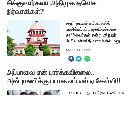
சிக்குவார்களா அதிமுக தவெக
நிர்வாகிகள்?
கரூர் துயரச் சம்பவத்தில்
பாதிக்கப்பட்ட குடும்பத்தைச்
சார்ந்தவர்கள் என்று இருவர்
பேரில் உச்சநீதிமன்றத்தில் மனு
தாக்கல் செய்யப்பட்டுள்ளது
Mon,13 Oct 2025
சிறப்பு புலனாய்வுக் குழுவின்
விசாரணை மீது நம்பிக்கை
இல்லை என்று
அப்பாவை ஏன் பார்க்கவிலலை..
அன்புமணிக்கு பாமக எம்.எல்.ஏ கேள்வி!!
டாக்டர் ராமதாஸ் அன்புமணியின்
அப்பா. அவரைச் சந்திப்பதற்கு
அன்புமணிக்கு யாரும் தடை
விதிக்க முடியாது. ஆனால் அவர்
ஏன் டாக்டர்.ராமதாஸ் ஸை
Mon,13 Oct 2025
மருத்துவமனையில்
சந்திக்கவில்லை. மருத்துவரை