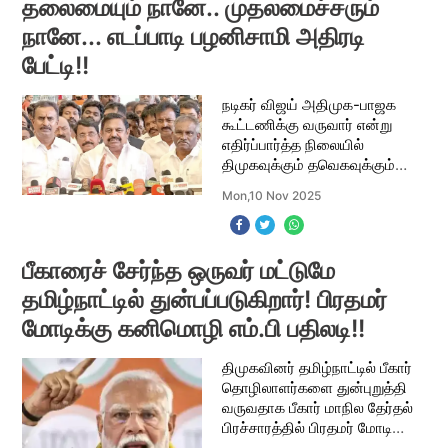
தலைமையும் நானே.. முதலமைச்சரும்
நானே... எடப்பாடி பழனிசாமி அதிரடி
பேட்டி!!
நடிகர் விஜய் அதிமுக-பாஜக
கூட்டணிக்கு வருவார் என்று
எதிர்ப்பார்த்த நிலையில்
திமுகவுக்கும் தவெகவுக்கும்
தான் போட்டி என்று மீண்டும்
Mon,10 Nov 2025
அறிவித்து எடப்பாடி
பழனிசாமிக்கு அதிர்ச்சி
அளித்தார் விஜய். விஜய் யின்
பீகாரைச் சேர்ந்த ஒருவர் மட்டுமே
தமிழ்நாட்டில் துன்பப்படுகிறார்! பிரதமர்
மோடிக்கு கனிமொழி எம்.பி பதிலடி!!
திமுகவினர் தமிழ்நாட்டில் பீகார்
தொழிலாளர்களை துன்புறுத்தி
வருவதாக பீகார் மாநில தேர்தல்
பிரச்சாரத்தில் பிரதமர் மோடி
குற்றம் சாட்டியிருந்தார். இதற்கு