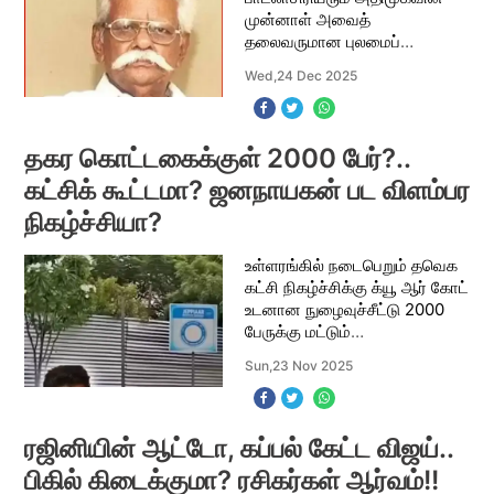
முன்னாள் அவைத்
தலைவருமான புலமைப்
பித்தனுக்கு வாக்குரிமை
Wed,24 Dec 2025
வழங்கப்பட்டுள்ளதாக எஸ்.ஐ.ஆர்
வரைவு வாக்காளர் பட்டியலில்
தெரிவிக்கப்பட்டுள்ளது. புலமைப்
பித
தகர கொட்டகைக்குள் 2000 பேர்?..
கட்சிக் கூட்டமா? ஜனநாயகன் பட விளம்பர
நிகழ்ச்சியா?
உள்ளரங்கில் நடைபெறும் தவெக
கட்சி நிகழ்ச்சிக்கு க்யூ ஆர் கோட்
உடனான நுழைவுச்சீட்டு 2000
பேருக்கு மட்டும்
வழங்கப்பட்டுள்ளது. தமிழ்நாட்டில்
Sun,23 Nov 2025
எந்த ஒரு கட்சியும் இது
வரையிலும் செய்யாத புதிய
நடைமுறையை விஜய்
ரஜினியின் ஆட்டோ, கப்பல் கேட்ட விஜய்..
பிகில் கிடைக்குமா? ரசிகர்கள் ஆர்வம்!!