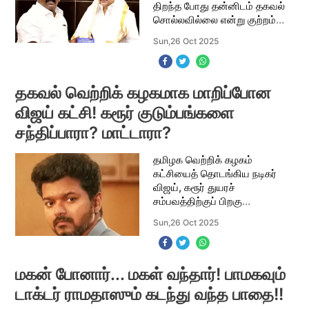
திறந்த போது தன்னிடம் தகவல்
சொல்லவில்லை என்று குற்றம்
சுமத்தியிருந்தார் தமிழ்நாடு
Sun,26 Oct 2025
காங்கிரஸ் செல்வப்பெருந்தகை.
அப்படி ஒன்றும் சொல்லத்
தேவையி
தகவல் வெற்றிக் கழகமாக மாறிப்போன
விஜய் கட்சி! கரூர் குடும்பங்களை
சந்திப்பாரா? மாட்டாரா?
தமிழக வெற்றிக் கழகம்
கட்சியைத் தொடங்கிய நடிகர்
விஜய், கரூர் துயரச்
சம்பவத்திற்குப் பிறகு
கடுமையான நெருக்கடியை
Sun,26 Oct 2025
சந்தித்து வருகிறார். எம்ஜிஆர்
உள்பட புதிதாக கட்சி தொடங்கிய
எந்த நடிகரும் சந்திக்காத புதிய
மகன் போனார்... மகள் வந்தார்! பாமகவும்
டாக்டர் ராமதாஸும் கடந்து வந்த பாதை!!