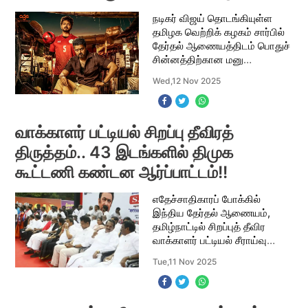
நடிகர் விஜய் தொடங்கியுள்ள
தமிழக வெற்றிக் கழகம் சார்பில்
தேர்தல் ஆணையத்திடம் பொதுச்
சின்னத்திற்கான மனு
விண்ணப்பிக்கப்பட்டுள்ளது.
Wed,12 Nov 2025
விஜய் தேர்வு செய்துள்ள கப்பல்,
ஆட்டோ, விசில் கிரிக்கெட்
மட்டை உள்ளிட்ட
வாக்காளர் பட்டியல் சிறப்பு தீவிரத்
திருத்தம்.. 43 இடங்களில் திமுக
கூட்டணி கண்டன ஆர்ப்பாட்டம்!!
எதேச்சாதிகாரப் போக்கில்
இந்திய தேர்தல் ஆணையம்,
தமிழ்நாட்டில் சிறப்புத் தீவிர
வாக்காளர் பட்டியல் சீராய்வு
கொண்டு வந்துள்ளதை
Tue,11 Nov 2025
கண்டித்தும் ‘மதசார்பற்ற
முற்போக்கு கூட்டணியின் சார்பில்
தமிழகம் முழுவதும் மா