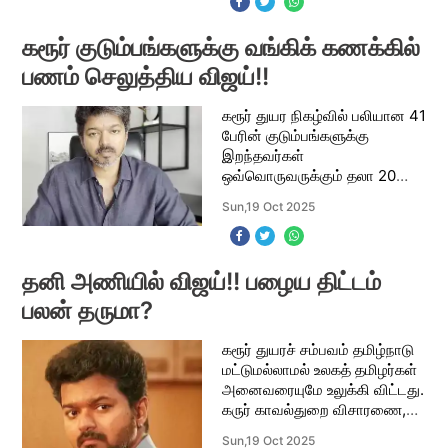
இருக்கிறது. பாலங்கள், புறவழிச்
சாலை, புறநகர் பேருந்து ந
கரூர் குடும்பங்களுக்கு வங்கிக் கணக்கில்
பணம் செலுத்திய விஜய்!!
கரூர் துயர நிகழ்வில் பலியான 41
பேரின் குடும்பங்களுக்கு
இறந்தவர்கள்
ஒவ்வொருவருக்கும் தலா 20
லட்சம் ரூபாய் நிவாரண நிதி
Sun,19 Oct 2025
வழங்குவதாக அறிவித்த விஜய்,
வங்கிக் கணக்கு மூலம்
செலுத்தியதாக கூறியுள்ளார்.
இது குற
தனி அணியில் விஜய்!! பழைய திட்டம்
பலன் தருமா?
கரூர் துயரச் சம்பவம் தமிழ்நாடு
மட்டுமல்லாமல் உலகத் தமிழர்கள்
அனைவரையுமே உலுக்கி விட்டது.
கருர் காவல்துறை விசாரணை,
உயர்நீதிமன்றம் அமைத்த சிறப்பு
Sun,19 Oct 2025