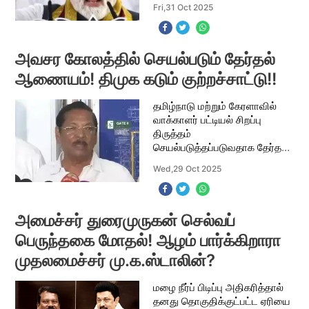
Fri,31 Oct 2025
முதலமைச்சர் மு.க.ஸ்டாலின்
கடுமையான கண்டனத்தை
தெரிவி
அவசர கோலத்தில் செயல்படும் தேர்தல்
ஆணையம்! திமுக கடும் குற்றச்சாட்டு!!
தமிழ்நாடு மற்றும் கேரளாவில்
வாக்காளர் பட்டியல் சிறப்பு
திருத்தம்
செயல்படுத்தப்படுவதாக தேர்தல்
ஆணையம் அறிவித்துள்ளது.
Wed,29 Oct 2025
இதற்கு தமிழ்நாடு முதலமைச்சர்
மு.க.ஸ்டாலின் கடும் எதிர்ப்பு
தெரிவித்து இருந்தார். த
அமைச்சர் துரைமுருகன் செல்வப்
பெருந்தகை மோதல்! ஆழம் பார்க்கிறாரா
முதலமைச்சர் மு.க.ஸ்டாலின்?
மழை நீர்ப் பிடிப்பு அதிகரித்தால்
தனது தொகுதிக்குட்பட்ட ஏரியை